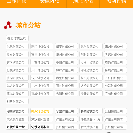
山东讨债
安徽讨债
湖北讨债
湖南讨债
城市分站
湖北讨债公司
武汉讨债公司
荆门讨债公司
咸宁讨债公司
襄阳讨债公司
荆州讨债公司
黄石讨债公司
宜昌讨债公司
随州讨债公司
鄂州讨债公司
孝感讨债公司
黄冈讨债公司
十堰讨债公司
枣阳讨债公司
老河口讨债公
恩施讨债公司
司
仙桃讨债公司
天门讨债公司
钟祥讨债公司
潜江讨债公司
麻城讨债公司
洪湖讨债公司
汉川讨债公司
赤壁讨债公司
松滋讨债公司
丹江口讨债公
司
武穴讨债公司
广水讨债公司
石首讨债公司
大冶讨债公司
枝江讨债公司
应城讨债公司
宜城讨债公司
当阳讨债公司
安陆讨债公司
宜都讨债公司
利川讨债公司
湖州讨债公司
绍兴清债公司
宁波讨债公司
扬州讨债公司
江阴要债公司
武汉襄阳宜昌
武汉襄阳宜昌
讨债公司没追
小额债务（5万
讨债公司要求
讨债公司_权益
讨债公司_全场
回欠款，要求
以下）找讨债
先交定金，能
讨债公司一般
讨债公司和律
找讨债公司的
什么情况下有
找讨债公司追
保障型追款_本
景债务追讨_高
支付服务费合
公司划算吗？
交吗？有什么