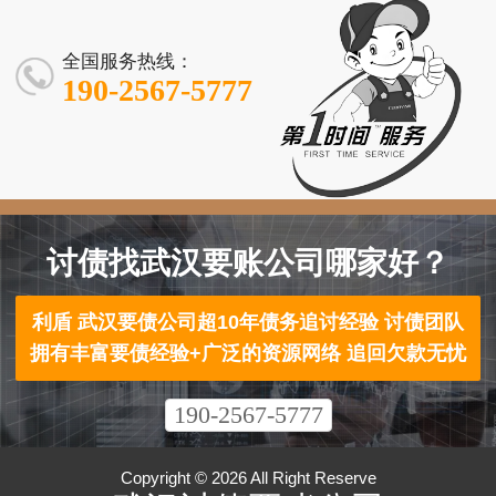
怎么收费？有
师事务所有什
成本高还是走
人会找讨债公
债靠谱吗？
地正规讨债团
效回款有保障
理吗？
风险？
统一标准吗？
么本质区别？
法律途径高？
司？真能解决
2025年最新风
队
问题吗？
险提示
全国服务热线：
190-2567-5777
讨债找武汉要账公司哪家好？
利盾 武汉要债公司超10年债务追讨经验 讨债团队
拥有丰富要债经验+广泛的资源网络 追回欠款无忧
190-2567-5777
Copyright © 2026 All Right Reserve