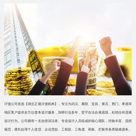
讨债公司首选【湖北正规讨债机构】，专注为武汉、襄阳、宜昌、黄石、荆门、孝感等
地区客户提供全方位债务追讨服务，深耕行业多年，坚守合法合规底线，杜绝任何违规
追讨行为。公司拥有一支由资深法务、专业追讨人员组成的核心团队，经验丰富、流程
规范，擅长处理个人借贷、企业货款、工程款、三角债、死账、烂账等各类疑难债务。