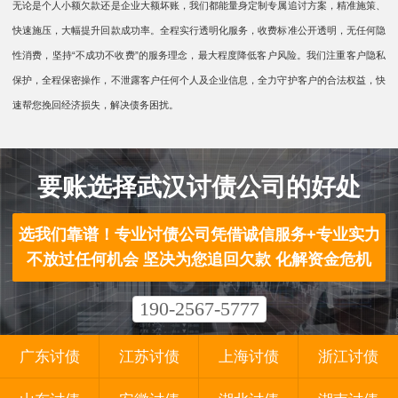
无论是个人小额欠款还是企业大额坏账，我们都能量身定制专属追讨方案，精准施策、
快速施压，大幅提升回款成功率。全程实行透明化服务，收费标准公开透明，无任何隐
性消费，坚持“不成功不收费”的服务理念，最大程度降低客户风险。我们注重客户隐私
保护，全程保密操作，不泄露客户任何个人及企业信息，全力守护客户的合法权益，快
速帮您挽回经济损失，解决债务困扰。
要账选择武汉讨债公司的好处
选我们靠谱！专业讨债公司凭借诚信服务+专业实力
不放过任何机会 坚决为您追回欠款 化解资金危机
190-2567-5777
广东讨债
江苏讨债
上海讨债
浙江讨债