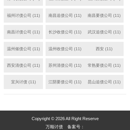
福州讨债公司 (11)
南昌追债公司 (11)
南昌要债公司 (11)
南昌讨债公司 (11)
长沙收债公司 (11)
武汉追债公司 (11)
温州催债公司 (11)
温州收债公司 (11)
西安 (11)
西安清债公司 (11)
苏州清债公司 (11)
常熟要债公司 (11)
宜兴讨债 (11)
江阴要债公司 (11)
昆山追债公司 (11)
Copyright © 2026 All Right Reserve
万顺讨债 备案号：