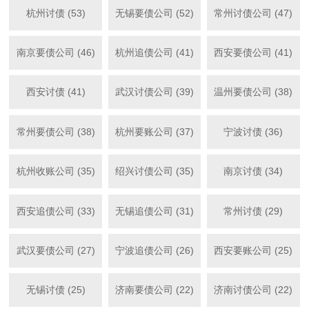
杭州讨债 (53)
无锡要债公司 (52)
常州讨债公司 (47)
南京要债公司 (46)
杭州追债公司 (41)
西安要债公司 (41)
西安讨债 (41)
武汉讨债公司 (39)
温州要债公司 (38)
常州要债公司 (38)
杭州要账公司 (37)
宁波讨债 (36)
杭州收账公司 (35)
绍兴讨债公司 (35)
南京讨债 (34)
西安追债公司 (33)
无锡追债公司 (31)
常州讨债 (29)
武汉要债公司 (27)
宁波追债公司 (26)
西安要账公司 (25)
无锡讨债 (25)
济南要债公司 (22)
济南讨债公司 (22)