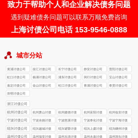
致力于帮助个人和企业解决债务问题
遇到疑难债务问题可以联系万顺免费咨询
上海讨债公司电话 153-9546-0888
城市分站
黄浦讨债公司
徐汇讨债公司
长宁讨债公司
静安讨债公司
普陀讨债公司
虹口讨债公司
杨浦讨债公司
浦东讨债公司
闵行讨债公司
宝山讨债公司
嘉定讨债公司
金山讨债公司
松江讨债公司
青浦讨债公司
奉贤讨债公司
崇明讨债公司
浙江讨债公司
杭州讨债公司
杭州萧山讨债
杭州建德讨债
杭州富阳讨债
杭州临安讨债
公司
公司
公司
公司
宁波讨债公司
宁波余姚讨债
宁波慈溪讨债
宁波奉化讨债
宁波宁海讨债
公司
公司
公司
公司
绍兴讨债公司
绍兴越城讨债
绍兴诸暨讨债
绍兴上虞讨债
绍兴嵊州讨债
公司
公司
公司
公司
温州讨债公司
温州瑞安讨债
温州乐清讨债
温州永嘉讨债
温州洞头讨债