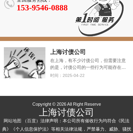
验，5 亿 + 追
务，3000 + 案
93% 成功率，
153-9546-0888
回欠款
例零投诉
服务全西安
上海讨债公司
在上海，有不少讨债公司，但需要注意
的是，讨债公司的一些行为可能存在…
时间：2025-04-22
Copyright © 2026 All Right Reserve
上海讨债公司
网站地图
（
百度
）法律声明：本公司所有催收行为均符合《民法
典》《个人信息保护法》等相关法律法规，严禁暴力、威胁、骚扰