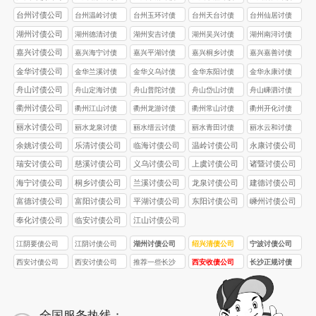
公司
公司
公司
公司
台州讨债公司
台州温岭讨债
台州玉环讨债
台州天台讨债
台州仙居讨债
公司
公司
公司
公司
湖州讨债公司
湖州德清讨债
湖州安吉讨债
湖州吴兴讨债
湖州南浔讨债
公司
公司
公司
公司
嘉兴讨债公司
嘉兴海宁讨债
嘉兴平湖讨债
嘉兴桐乡讨债
嘉兴嘉善讨债
公司
公司
公司
公司
金华讨债公司
金华兰溪讨债
金华义乌讨债
金华东阳讨债
金华永康讨债
公司
公司
公司
公司
舟山讨债公司
舟山定海讨债
舟山普陀讨债
舟山岱山讨债
舟山嵊泗讨债
公司
公司
公司
公司
衢州讨债公司
衢州江山讨债
衢州龙游讨债
衢州常山讨债
衢州开化讨债
公司
公司
公司
公司
丽水讨债公司
丽水龙泉讨债
丽水缙云讨债
丽水青田讨债
丽水云和讨债
公司
公司
公司
公司
余姚讨债公司
乐清讨债公司
临海讨债公司
温岭讨债公司
永康讨债公司
瑞安讨债公司
慈溪讨债公司
义乌讨债公司
上虞讨债公司
诸暨讨债公司
海宁讨债公司
桐乡讨债公司
兰溪讨债公司
龙泉讨债公司
建德讨债公司
富德讨债公司
富阳讨债公司
平湖讨债公司
东阳讨债公司
嵊州讨债公司
奉化讨债公司
临安讨债公司
江山讨债公司
江阴要债公司
江阴讨债公司
湖州讨债公司
绍兴清债公司
宁波讨债公司
西安讨债公司
西安讨债公司
推荐一些长沙
西安收债公司
长沙正规讨债
首选品牌！西
合法合规！西
口碑较好的正
专业处理疑难
公司的收费标
安要债 / 收债公
安要债 / 收债公
规讨债公司
债务！西安讨
准受哪些因素
司，10 年经
司，5 名持证法
债 / 要债公司，
影响？
全国服务热线：