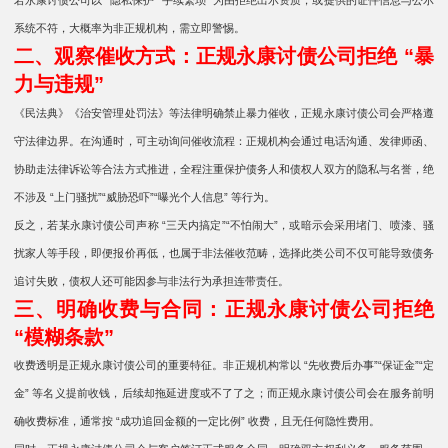
若永康讨债公司以 “隐私保护”“手续繁琐” 为由拒绝出示资质，或提供的证件信息与公示
系统不符，大概率为非正规机构，需立即警惕。
二、观察催收方式：正规永康讨债公司拒绝 “暴
力与违规”
《民法典》《治安管理处罚法》等法律明确禁止暴力催收，正规永康讨债公司会严格遵
守法律边界。在沟通时，可主动询问催收流程：正规机构会通过电话沟通、发律师函、
协助走法律诉讼等合法方式推进，全程注重保护债务人和债权人双方的隐私与名誉，绝
不涉及 “上门骚扰”“威胁恐吓”“曝光个人信息” 等行为。
反之，若某永康讨债公司声称 “三天内搞定”“不怕闹大”，或暗示会采用堵门、喷漆、骚
扰家人等手段，即便报价再低，也属于非法催收范畴，选择此类公司不仅可能导致债务
追讨失败，债权人还可能因参与非法行为承担连带责任。
三、明确收费与合同：正规永康讨债公司拒绝
“模糊条款”
收费透明是正规永康讨债公司的重要特征。非正规机构常以 “先收费后办事”“保证金”“定
金” 等名义提前收钱，后续却拖延进度或不了了之；而正规永康讨债公司会在服务前明
确收费标准，通常按 “成功追回金额的一定比例” 收费，且无任何隐性费用。