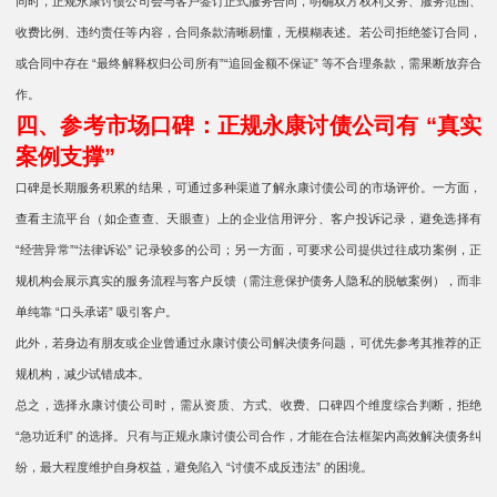
同时，正规永康讨债公司会与客户签订正式服务合同，明确双方权利义务、服务范围、
收费比例、违约责任等内容，合同条款清晰易懂，无模糊表述。若公司拒绝签订合同，
或合同中存在 “最终解释权归公司所有”“追回金额不保证” 等不合理条款，需果断放弃合
作。
四、参考市场口碑：正规永康讨债公司有 “真实
案例支撑”
口碑是长期服务积累的结果，可通过多种渠道了解永康讨债公司的市场评价。一方面，
查看主流平台（如企查查、天眼查）上的企业信用评分、客户投诉记录，避免选择有
“经营异常”“法律诉讼” 记录较多的公司；另一方面，可要求公司提供过往成功案例，正
规机构会展示真实的服务流程与客户反馈（需注意保护债务人隐私的脱敏案例），而非
单纯靠 “口头承诺” 吸引客户。
此外，若身边有朋友或企业曾通过永康讨债公司解决债务问题，可优先参考其推荐的正
规机构，减少试错成本。
总之，选择永康讨债公司时，需从资质、方式、收费、口碑四个维度综合判断，拒绝
“急功近利” 的选择。只有与正规永康讨债公司合作，才能在合法框架内高效解决债务纠
纷，最大程度维护自身权益，避免陷入 “讨债不成反违法” 的困境。