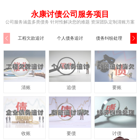
永康讨债公司服务项目
公司服务涵盖多类债务 针对性解决您的难题 资深团队定制清账方案
工程欠款追讨
个人债务追讨
债务纠纷处理
民
清账
追债
要账
收账
要债
讨债