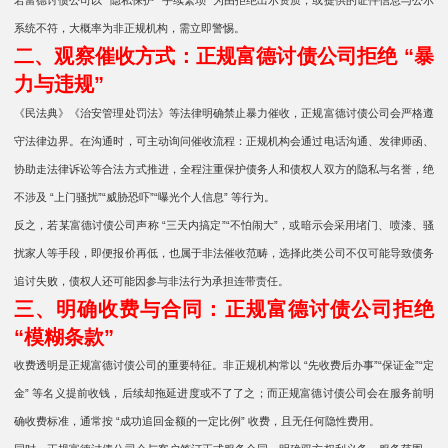
若富德讨债公司以 “隐私保护”“手续繁琐” 为由拒绝出示资质，或提供的证件信息与公示
系统不符，大概率为非正规机构，需立即警惕。
二、观察催收方式：正规富德讨债公司拒绝 “暴
力与违规”
《民法典》《治安管理处罚法》等法律明确禁止暴力催收，正规富德讨债公司会严格遵
守法律边界。在沟通时，可主动询问催收流程：正规机构会通过电话沟通、发律师函、
协助走法律诉讼等合法方式推进，全程注重保护债务人和债权人双方的隐私与名誉，绝
不涉及 “上门骚扰”“威胁恐吓”“曝光个人信息” 等行为。
反之，若某富德讨债公司声称 “三天内搞定”“不怕闹大”，或暗示会采用堵门、喷漆、骚
扰家人等手段，即便报价再低，也属于非法催收范畴，选择此类公司不仅可能导致债务
追讨失败，债权人还可能因参与非法行为承担连带责任。
三、明确收费与合同：正规富德讨债公司拒绝
“模糊条款”
收费透明是正规富德讨债公司的重要特征。非正规机构常以 “先收费后办事”“保证金”“定
金” 等名义提前收钱，后续却拖延进度或不了了之；而正规富德讨债公司会在服务前明
确收费标准，通常按 “成功追回金额的一定比例” 收费，且无任何隐性费用。