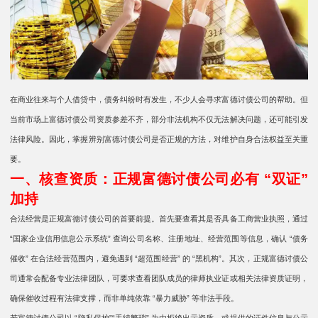
在商业往来与个人借贷中，债务纠纷时有发生，不少人会寻求富德讨债公司的帮助。但
当前市场上富德讨债公司资质参差不齐，部分非法机构不仅无法解决问题，还可能引发
法律风险。因此，掌握辨别富德讨债公司是否正规的方法，对维护自身合法权益至关重
要。
一、核查资质：正规富德讨债公司必有 “双证”
加持
合法经营是正规富德讨债公司的首要前提。首先要查看其是否具备工商营业执照，通过
“国家企业信用信息公示系统” 查询公司名称、注册地址、经营范围等信息，确认 “债务
催收” 在合法经营范围内，避免遇到 “超范围经营” 的 “黑机构”。其次，正规富德讨债公
司通常会配备专业法律团队，可要求查看团队成员的律师执业证或相关法律资质证明，
确保催收过程有法律支撑，而非单纯依靠 “暴力威胁” 等非法手段。