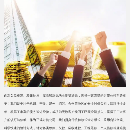
面对欠款难追、赖账扯皮、应收账款无法兑现等难题，选择一家靠谱的讨债公司至关重
要！我们是专注于杭州、宁波、温州、绍兴、台州等地区的专业讨债公司，深耕行业多
年，积累了丰富的债务追讨经验，成功为无数客户挽回了巨额经济损失，赢得了广大客
户的认可与信赖。作为正规讨债公司，我们摒弃传统粗放式追讨模式，采用合法合规、
科学快速的追讨方式，针对各类赖账、欠款、应收账款、工程尾款、个人借款等疑难债