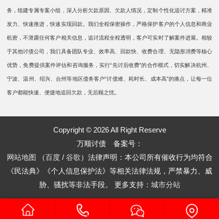
务，组建专属专案小组，深入分析欠款原因、欠款人情况，定制个性化追讨方案，精准
发力、快速推进，快速实现回款。我们全程保密操作，严格保护客户的个人信息和商业
机密，不泄露任何客户相关信息，追讨流程全程透明，客户可实时了解案件进展。相较
于其他讨债公司，我们具备团队专业、效率高、回款快、收费合理、无隐形消费等核心
优势，免费提供案件评估和咨询服务，实行“先讨后收费”的合作模式，切实解决杭州、
宁波、温州、绍兴、台州等地区债务客户“讨债难、耗时长、成本高”的痛点，让每一位
客户都能快速、便捷地追回欠款，无后顾之忧。
Copyright © 2026 All Right Reserve
万顺讨债 备案号：
网站地图
（
百度
/
谷歌
）法律声明：本公司所有催收行为均符合
《民法典》《个人信息保护法》等相关法律法规，严禁暴力、威
胁、骚扰等非法手段。
更多支持：
城市分站