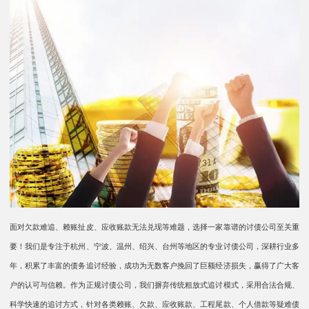
面对欠款难追、赖账扯皮、应收账款无法兑现等难题，选择一家靠谱的讨债公司至关重
要！我们是专注于杭州、宁波、温州、绍兴、台州等地区的专业讨债公司，深耕行业多
年，积累了丰富的债务追讨经验，成功为无数客户挽回了巨额经济损失，赢得了广大客
户的认可与信赖。作为正规讨债公司，我们摒弃传统粗放式追讨模式，采用合法合规、
科学快速的追讨方式，针对各类赖账、欠款、应收账款、工程尾款、个人借款等疑难债