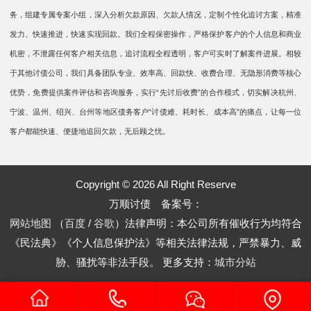
务，组建专属专案小组，深入分析欠款原因、欠款人情况，定制个性化追讨方案，精准
发力、快速推进，快速实现回款。我们全程保密操作，严格保护客户的个人信息和商业
机密，不泄露任何客户相关信息，追讨流程全程透明，客户可实时了解案件进展。相较
于其他讨债公司，我们具备团队专业、效率高、回款快、收费合理、无隐形消费等核心
优势，免费提供案件评估和咨询服务，实行“先讨后收费”的合作模式，切实解决杭州、
宁波、温州、绍兴、台州等地区债务客户“讨债难、耗时长、成本高”的痛点，让每一位
客户都能快速、便捷地追回欠款，无后顾之忧。
Copyright © 2026 All Right Reserve
万顺讨债 备案号：
网站地图
（
百度
/
谷歌
）法律声明：本公司所有催收行为均符合
《民法典》《个人信息保护法》等相关法律法规，严禁暴力、威
胁、骚扰等非法手段。
更多支持：
城市分站