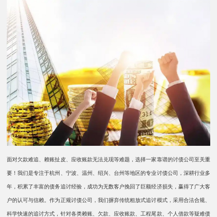
面对欠款难追、赖账扯皮、应收账款无法兑现等难题，选择一家靠谱的讨债公司至关重
要！我们是专注于杭州、宁波、温州、绍兴、台州等地区的专业讨债公司，深耕行业多
年，积累了丰富的债务追讨经验，成功为无数客户挽回了巨额经济损失，赢得了广大客
户的认可与信赖。作为正规讨债公司，我们摒弃传统粗放式追讨模式，采用合法合规、
科学快速的追讨方式，针对各类赖账、欠款、应收账款、工程尾款、个人借款等疑难债