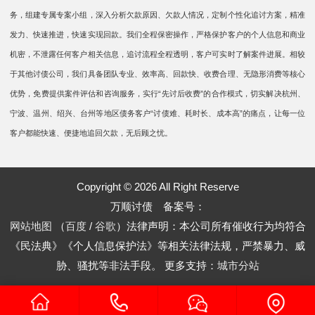
务，组建专属专案小组，深入分析欠款原因、欠款人情况，定制个性化追讨方案，精准
发力、快速推进，快速实现回款。我们全程保密操作，严格保护客户的个人信息和商业
机密，不泄露任何客户相关信息，追讨流程全程透明，客户可实时了解案件进展。相较
于其他讨债公司，我们具备团队专业、效率高、回款快、收费合理、无隐形消费等核心
优势，免费提供案件评估和咨询服务，实行“先讨后收费”的合作模式，切实解决杭州、
宁波、温州、绍兴、台州等地区债务客户“讨债难、耗时长、成本高”的痛点，让每一位
客户都能快速、便捷地追回欠款，无后顾之忧。
Copyright © 2026 All Right Reserve
万顺讨债 备案号：
网站地图
（
百度
/
谷歌
）法律声明：本公司所有催收行为均符合
《民法典》《个人信息保护法》等相关法律法规，严禁暴力、威
胁、骚扰等非法手段。
更多支持：
城市分站